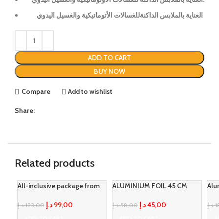
العناية بالملابس الداكنةللغسالات الأتوماتيكية والغسيل اليدوي
ADD TO CART
BUY NOW
Compare
Add to wishlist
Share:
Related products
All-inclusive package from
ALUMINIUM FOIL 45 CM
Alu
-20%
-22%
Loyal
LID
د.إ
45,00
د.إ
99,00
د.إ
58,00
د.إ
123,00
د.إ
1
ADD TO CART
ADD TO CART
A