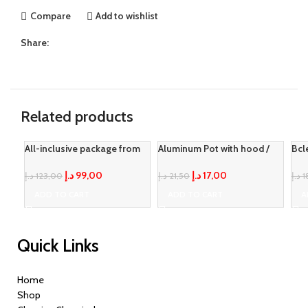
Compare
Add to wishlist
Share:
Related products
All-inclusive package from
Aluminum Pot with hood /
Bcl
-20%
-21%
Loyal
medium/ 5PCS
Pow
د.إ
99,00
د.إ
17,00
د.إ
123,00
د.إ
21,50
د.إ
1
ADD TO CART
ADD TO CART
A
Quick Links
Home
Shop