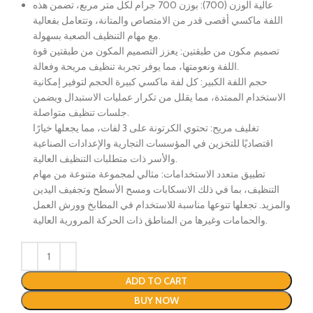
عالية الوزن (700): بوزن 700 جرام لكل متر مربع، تضمن هذه
اللفة ماكسي أقصى قدر من الامتصاص والمتانة، وتتعامل بفعالية
مع مهام التنظيف الصعبة بسهولة.
تصميم مكون من طبقتين: يعزز التصميم المكون من طبقتين قوة
اللفة ونعومتها، مما يوفر تجربة تنظيف مريحة وفعالة.
حجم اللفة الكبير: كل لفة ماكسي كبيرة الحجم لتوفير إمكانية
الاستخدام الممتدة، مما يقلل من تكرار عمليات الاستبدال ويضمن
جلسات تنظيف متواصلة.
تغليف مريح: تحتوي الكرتونة على 3 لفات، مما يجعلها خيارًا
اقتصاديًا للتخزين في المؤسسات التجارية والإعدادات الصناعية
والأسر ذات متطلبات التنظيف العالية.
تطبيق متعدد الاستخدامات: مثالي لمجموعة متنوعة من مهام
التنظيف، بما في ذلك الانسكابات ومسح الأسطح وتجفيف اليدين
والمزيد. تجعلها تنوعها مناسبة للاستخدام في المطابخ وورش العمل
والحمامات وغيرها من المناطق ذات الحركة المرورية العالية.
ADD TO CART
BUY NOW