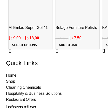
Al Emlaq Super Gel / 1
Belage Furniture Polish,
KA
kg / 2 kg
300 ml
CL
د.إ
9,00
–
د.إ
18,00
د.إ
7,50
د.إ
10,00
د.إ
SELECT OPTIONS
ADD TO CART
A
Quick Links
Home
Shop
Cleaning Chemicals
Hospitality & Business Solutions
Restaurant Offers
Information