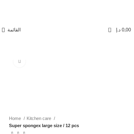
0
القائمة
د.إ
0,00
Click to enlarge
-16%
Home
Kitchen care
Super spongex large size / 12 pcs