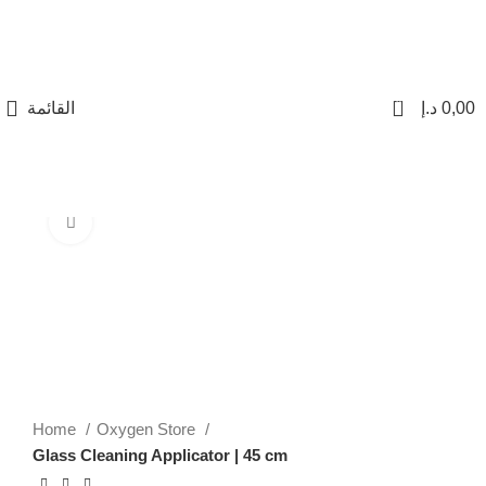
0
القائمة
د.إ
0,00
Click to enlarge
Home
Oxygen Store
Glass Cleaning Applicator | 45 cm