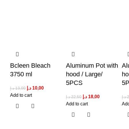
Bcleen Bleach
Aluminum Pot with
Al
3750 ml
hood / Large/
ho
5PCS
5
د.إ
10,00
د.إ
13,00
Add to cart
د.إ
18,00
د.إ
22,50
د.إ
Add to cart
Add