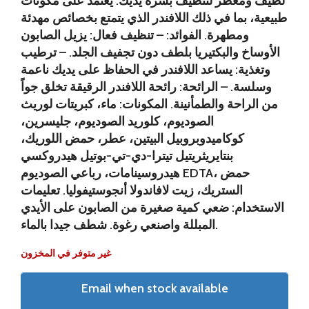
لطيف ومعطر لتنظيف بشرة يديك. يعتمد على مكونات
طبيعية، بما في ذلك اللافندر الذي يتمتع بخصائص مهدئة
ومطهرة. الفوائد: – تنظيف فعال: يزيل الصابون
الأوساخ والبكتيريا بلطف دون تجفيف الجلد. – ترطيب
وتغذية: يساعد اللافندر في الحفاظ على يديك ناعمة
وسلسة. – الرائحة: رائحة اللافندر الرقيقة تخلق جواً
من الراحة والطمأنينة. المكونات: ماء، كبريتات لوريث
الصوديوم، كلوريد الصوديوم، جليسرين،
كوكاميدوبروبيل البيتين، عطر، حمض اللوريك،
بنتايريثريتيل تيترا-دي-تي-بوتيل هيدروكسي
هيدروسينامات، رباعي الصوديوم EDTA، حمض
الستريك، زيت لافاندولا أنجوستيفوليا. تعليمات
الاستخدام: ضعي كمية صغيرة من الصابون على الأيدي
المبللة واصنعي رغوة. شطف جيدا بالماء.
غير متوفر في المخزون
Email when stock available