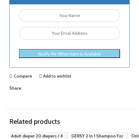
Notify Me When Item Is Available
Compare
Add to wishlist
Share:
Related products
Adult diaper 20 diapers / 4
GERSY 2 In 1 Shampoo For
Onl